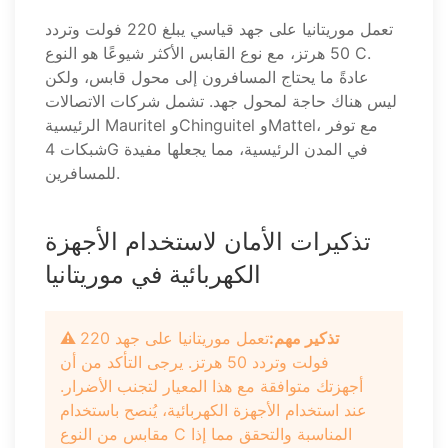
تعمل موريتانيا على جهد قياسي يبلغ 220 فولت وتردد
50 هرتز، مع نوع القابس الأكثر شيوعًا هو النوع C.
عادةً ما يحتاج المسافرون إلى محول قابس، ولكن
ليس هناك حاجة لمحول جهد. تشمل شركات الاتصالات
الرئيسية Mauritel وChinguitel وMattel، مع توفر
شبكات 4G في المدن الرئيسية، مما يجعلها مفيدة
للمسافرين.
تذكيرات الأمان لاستخدام الأجهزة
الكهربائية في موريتانيا
⚠️ تذكير مهم:
تعمل موريتانيا على جهد 220
فولت وتردد 50 هرتز. يرجى التأكد من أن
أجهزتك متوافقة مع هذا المعيار لتجنب الأضرار.
عند استخدام الأجهزة الكهربائية، يُنصح باستخدام
مقابس من النوع C المناسبة والتحقق مما إذا