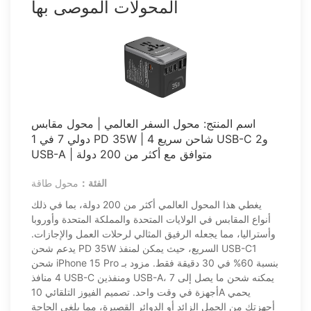
المحولات الموصى بها
اسم المنتج: محول السفر العالمي | محول مقابس
دولي 7 في 1 PD 35W | شاحن سريع 4 USB-C و2
USB-A | متوافق مع أكثر من 200 دولة
الفئة：
محول طاقة
يغطي هذا المحول العالمي أكثر من 200 دولة، بما في ذلك
أنواع المقابس في الولايات المتحدة والمملكة المتحدة وأوروبا
وأستراليا، مما يجعله الرفيق المثالي لرحلات العمل والإجازات.
يدعم شحن PD 35W السريع، حيث يمكن لمنفذ USB-C1
شحن iPhone 15 Pro بنسبة 60% في 30 دقيقة فقط. مزود بـ
4 منافذ USB-C ومنفذين USB-A، يمكنه شحن ما يصل إلى 7
أجهزة في وقت واحد. تصميم الفيوز التلقائي 10A يحمي
أجهزتك من الحمل الزائد أو الدوائر القصيرة، مما يلغي الحاجة