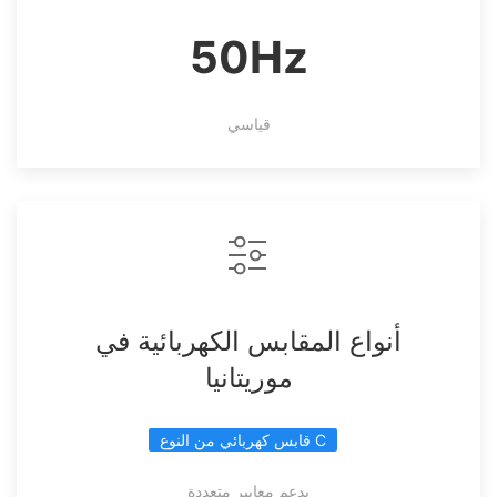
50Hz
قياسي
أنواع المقابس الكهربائية في
موريتانيا
قابس كهربائي من النوع C
يدعم معايير متعددة