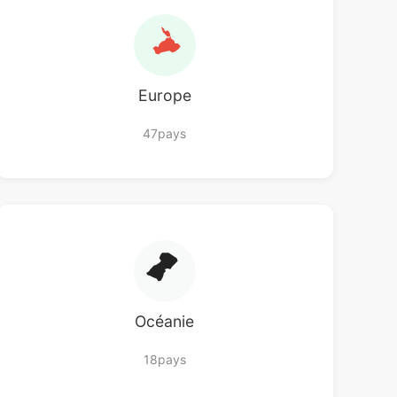
Europe
47pays
Océanie
18pays