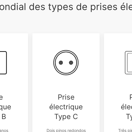
ndial des types de prises él
e
Prise
ique
électrique
éle
 B
Type C
T
lanos
Dois pinos redondos
Três p