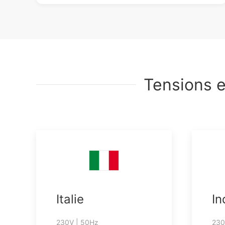
Tensions e
Italie
In
230V | 50Hz
230