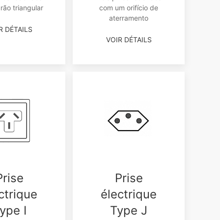
ão triangular
com um orifício de
aterramento
R DÉTAILS
VOIR DÉTAILS
Prise
Prise
ctrique
électrique
ype I
Type J