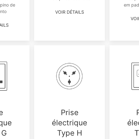
 pino de
em padr
nto
VOIR DÉTAILS
VOI
AILS
e
Prise
ique
électrique
éle
 G
Type H
T