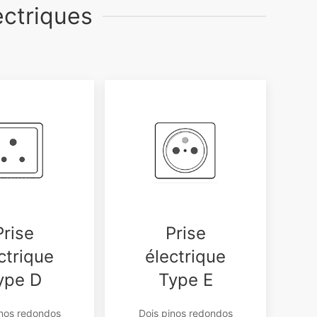
ectriques
Prise
Prise
ctrique
électrique
ype D
Type E
inos redondos
Dois pinos redondos