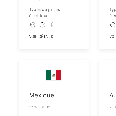
Types de prises
Typ
électriques:
éle
VOIR DÉTAILS
VOI
Mexique
Au
127V | 60Hz
230