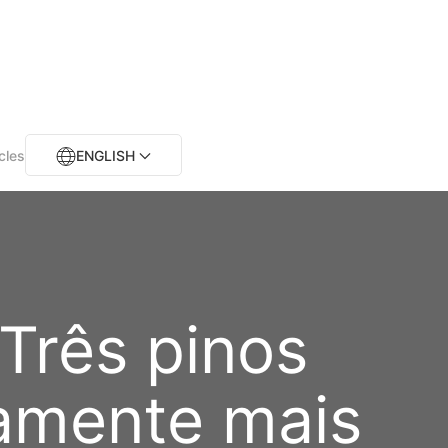
cles
ENGLISH
 Três pinos
ramente mais