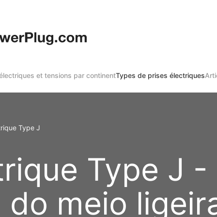
 électriques et tensions par continent
Types de prises électriques
Arti
trique Type J
trique Type J -
 do meio ligei