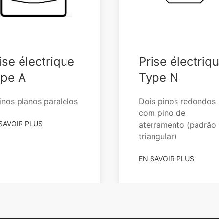
ise électrique
Prise électriq
ype A
Type N
inos planos paralelos
Dois pinos redondos
com pino de
SAVOIR PLUS
aterramento (padrão
triangular)
EN SAVOIR PLUS