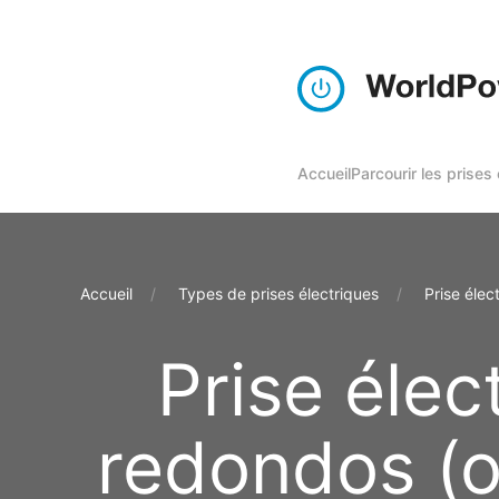
Accueil
Parcourir les prises
Accueil
Types de prises électriques
Prise élec
Prise élec
redondos (o