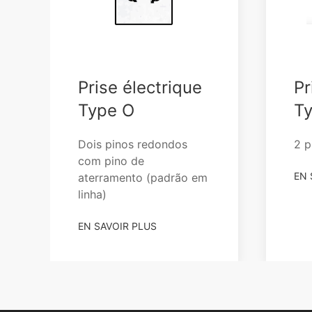
Prise électrique
Pr
Type O
T
Dois pinos redondos
2 p
com pino de
EN 
aterramento (padrão em
linha)
EN SAVOIR PLUS