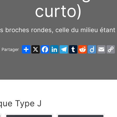
curto)
is broches rondes, celle du milieu étant
Share
X
Facebook
LinkedIn
Telegram
Tumblr
Reddit
Diigo
Email
Partager
L
ique Type J