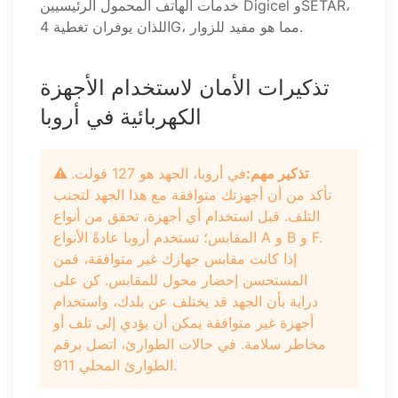
خدمات الهاتف المحمول الرئيسيين Digicel وSETAR،
اللذان يوفران تغطية 4G، مما هو مفيد للزوار.
تذكيرات الأمان لاستخدام الأجهزة
الكهربائية في أروبا
⚠️ تذكير مهم:
في أروبا، الجهد هو 127 فولت.
تأكد من أن أجهزتك متوافقة مع هذا الجهد لتجنب
التلف. قبل استخدام أي أجهزة، تحقق من أنواع
المقابس؛ تستخدم أروبا عادةً الأنواع A و B و F.
إذا كانت مقابس جهازك غير متوافقة، فمن
المستحسن إحضار محول للمقابس. كن على
دراية بأن الجهد قد يختلف عن بلدك، واستخدام
أجهزة غير متوافقة يمكن أن يؤدي إلى تلف أو
مخاطر سلامة. في حالات الطوارئ، اتصل برقم
الطوارئ المحلي 911.