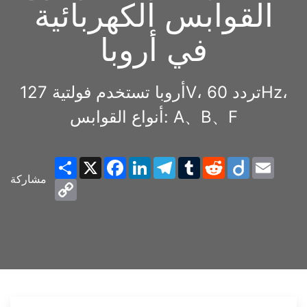
القوابس الكهربائية
في أروبا
أروبا تستخدم فولتية 127V، تردد 60Hz،
أنواع القوابس: A、B、F
Share
X
Facebook
LinkedIn
Telegram
Tumblr
Reddit
Diigo
Email
مشاركة
Copy
Link