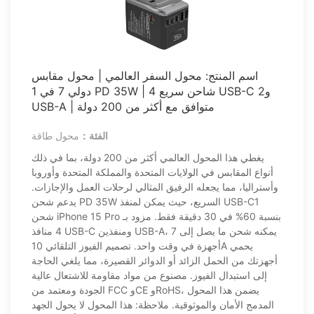
اسم المنتج: محول السفر العالمي | محول مقابس
دولي 7 في 1 PD 35W | شاحن سريع 4 USB-C و2
USB-A | متوافق مع أكثر من 200 دولة
الفئة：
محول طاقة
يغطي هذا المحول العالمي أكثر من 200 دولة، بما في ذلك
أنواع المقابس في الولايات المتحدة والمملكة المتحدة وأوروبا
وأستراليا، مما يجعله الرفيق المثالي لرحلات العمل والإجازات.
يدعم شحن PD 35W السريع، حيث يمكن لمنفذ USB-C1
شحن iPhone 15 Pro بنسبة 60% في 30 دقيقة فقط. مزود بـ
4 منافذ USB-C ومنفذين USB-A، يمكنه شحن ما يصل إلى 7
أجهزة في وقت واحد. تصميم الفيوز التلقائي 10A يحمي
أجهزتك من الحمل الزائد أو الدوائر القصيرة، مما يلغي الحاجة
إلى استبدال الفيوز. مصنوع من مواد مقاومة للاشتعال عالية
الجودة ومعتمد من FCC وCE وRoHS، يضمن هذا المحول
المدمج الأمان والموثوقية. ملاحظة: هذا المحول لا يحول الجهد