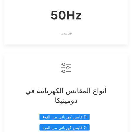
50Hz
قياسي
أنواع المقابس الكهربائية في
دومينيكا
قابس كهربائي من النوع D
قابس كهربائي من النوع G