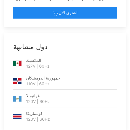
اشتري الآن
دول مشابهة
المكسيك
127V | 60Hz
جمهورية الدومينيكان
110V | 60Hz
غواتيمالا
120V | 60Hz
كوستاريكا
120V | 60Hz