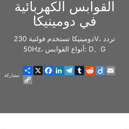
القوابس الكهربائية
في دومينيكا
دومينيكا تستخدم فولتية 230V، تردد
50Hz، أنواع القوابس: D、G
Share
X
Facebook
LinkedIn
Telegram
Tumblr
Reddit
Diigo
Email
مشاركة
Copy
Link