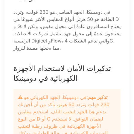
في دومينيكا، الجهد القياسي هو 230 فولت، وتردد
الطاقة هو 50 هرتز. أنواع المقابس الأكثر شيوعًا هي D
و G. يحتاج المسافرون عادةً إلى محول مقبس، ولكن لا
يحتاجون عادةً إلى محول جهد. تشمل شركات الاتصالات
الرئيسية Digicel وFlow، والتي تدعم الشبكات 4G،
مما يجعلها مفيدة للزوار.
تذكيرات الأمان لاستخدام الأجهزة
الكهربائية في دومينيكا
⚠️ تذكير مهم:
في دومينيكا، الجهد الكهربائي هو
230 فولت وتردد 50 هرتز، تأكد من أن أجهزتك
تدعم هذا الجهد لتجنب التلف. استخدم مقابس
من النوع D أو G لضمان التوافق. لا تستخدم
الأجهزة الكهربائية في ظروف رطبة لتجنب
الصدمات الكهربائية. في حالة الطوارئ، يمكنك