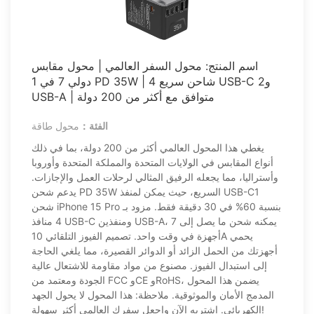
اسم المنتج: محول السفر العالمي | محول مقابس
دولي 7 في 1 PD 35W | شاحن سريع 4 USB-C و2
USB-A | متوافق مع أكثر من 200 دولة
الفئة：
محول طاقة
يغطي هذا المحول العالمي أكثر من 200 دولة، بما في ذلك
أنواع المقابس في الولايات المتحدة والمملكة المتحدة وأوروبا
وأستراليا، مما يجعله الرفيق المثالي لرحلات العمل والإجازات.
يدعم شحن PD 35W السريع، حيث يمكن لمنفذ USB-C1
شحن iPhone 15 Pro بنسبة 60% في 30 دقيقة فقط. مزود بـ
4 منافذ USB-C ومنفذين USB-A، يمكنه شحن ما يصل إلى 7
أجهزة في وقت واحد. تصميم الفيوز التلقائي 10A يحمي
أجهزتك من الحمل الزائد أو الدوائر القصيرة، مما يلغي الحاجة
إلى استبدال الفيوز. مصنوع من مواد مقاومة للاشتعال عالية
الجودة ومعتمد من FCC وCE وRoHS، يضمن هذا المحول
المدمج الأمان والموثوقية. ملاحظة: هذا المحول لا يحول الجهد
الكهربائي. اشتريه الآن واجعل سفرك العالمي أكثر سهولة!