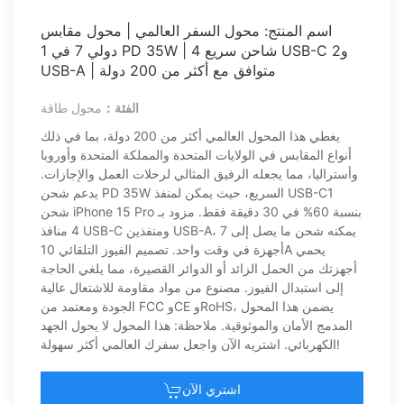
اسم المنتج: محول السفر العالمي | محول مقابس
دولي 7 في 1 PD 35W | شاحن سريع 4 USB-C و2
USB-A | متوافق مع أكثر من 200 دولة
الفئة：
محول طاقة
يغطي هذا المحول العالمي أكثر من 200 دولة، بما في ذلك
أنواع المقابس في الولايات المتحدة والمملكة المتحدة وأوروبا
وأستراليا، مما يجعله الرفيق المثالي لرحلات العمل والإجازات.
يدعم شحن PD 35W السريع، حيث يمكن لمنفذ USB-C1
شحن iPhone 15 Pro بنسبة 60% في 30 دقيقة فقط. مزود بـ
4 منافذ USB-C ومنفذين USB-A، يمكنه شحن ما يصل إلى 7
أجهزة في وقت واحد. تصميم الفيوز التلقائي 10A يحمي
أجهزتك من الحمل الزائد أو الدوائر القصيرة، مما يلغي الحاجة
إلى استبدال الفيوز. مصنوع من مواد مقاومة للاشتعال عالية
الجودة ومعتمد من FCC وCE وRoHS، يضمن هذا المحول
المدمج الأمان والموثوقية. ملاحظة: هذا المحول لا يحول الجهد
الكهربائي. اشتريه الآن واجعل سفرك العالمي أكثر سهولة!
اشتري الآن