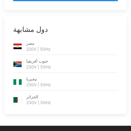
دول مشابهة
مصر
220V | 50Hz
جنوب أفريقيا
230V | 50Hz
نيجيريا
230V | 50Hz
الجزائر
230V | 50Hz