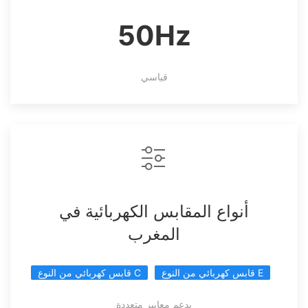
50Hz
قياسي
أنواع المقابس الكهربائية في
المغرب
قابس كهربائي من النوع E
قابس كهربائي من النوع C
يدعم معايير متعددة