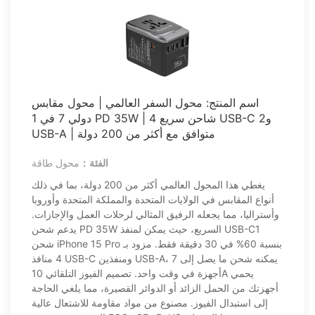
اسم المنتج: محول السفر العالمي | محول مقابس
دولي 7 في 1 PD 35W | شاحن سريع 4 USB-C و2
USB-A | متوافق مع أكثر من 200 دولة
الفئة：
محول طاقة
يغطي هذا المحول العالمي أكثر من 200 دولة، بما في ذلك
أنواع المقابس في الولايات المتحدة والمملكة المتحدة وأوروبا
وأستراليا، مما يجعله الرفيق المثالي لرحلات العمل والإجازات.
يدعم شحن PD 35W السريع، حيث يمكن لمنفذ USB-C1
شحن iPhone 15 Pro بنسبة 60% في 30 دقيقة فقط. مزود بـ
4 منافذ USB-C ومنفذين USB-A، يمكنه شحن ما يصل إلى 7
أجهزة في وقت واحد. تصميم الفيوز التلقائي 10A يحمي
أجهزتك من الحمل الزائد أو الدوائر القصيرة، مما يلغي الحاجة
إلى استبدال الفيوز. مصنوع من مواد مقاومة للاشتعال عالية