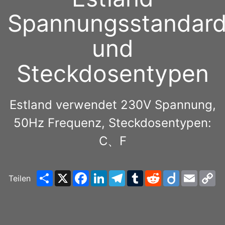
Spannungsstandar
und
Steckdosentypen
Estland verwendet 230V Spannung,
50Hz Frequenz, Steckdosentypen:
C、F
Share
X
Facebook
LinkedIn
Telegram
Tumblr
Reddit
Diigo
Email
C
Teilen
Li