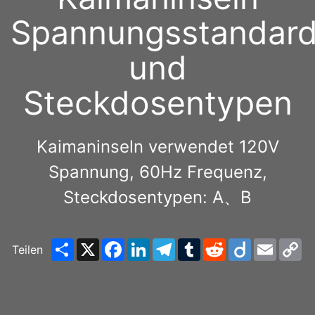
Spannungsstandar
und
Steckdosentypen
Kaimaninseln verwendet 120V
Spannung, 60Hz Frequenz,
Steckdosentypen: A、B
Share
X
Facebook
LinkedIn
Telegram
Tumblr
Reddit
Diigo
Email
C
Teilen
Li