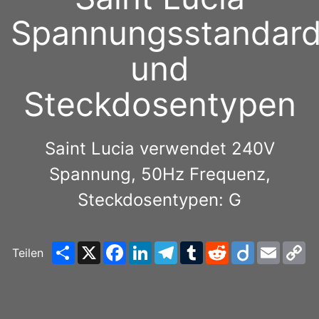
Spannungsstandar
und
Steckdosentypen
Saint Lucia verwendet 240V
Spannung, 50Hz Frequenz,
Steckdosentypen: G
Share
X
Facebook
LinkedIn
Telegram
Tumblr
Reddit
Diigo
Email
C
Teilen
Li