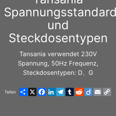
Spannungsstandar
und
Steckdosentypen
Tansania verwendet 230V
Spannung, 50Hz Frequenz,
Steckdosentypen: D、G
Share
X
Facebook
LinkedIn
Telegram
Tumblr
Reddit
Diigo
Email
C
Teilen
Li