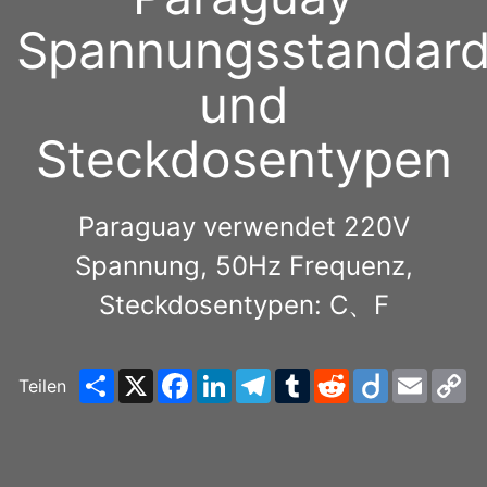
Spannungsstandar
und
Steckdosentypen
Paraguay verwendet 220V
Spannung, 50Hz Frequenz,
Steckdosentypen: C、F
Share
X
Facebook
LinkedIn
Telegram
Tumblr
Reddit
Diigo
Email
C
Teilen
Li