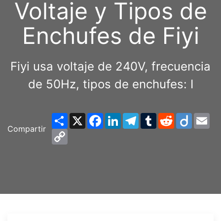
Voltaje y Tipos de
Enchufes de Fiyi
Fiyi usa voltaje de 240V, frecuencia
de 50Hz, tipos de enchufes: I
Share
X
Facebook
LinkedIn
Telegram
Tumblr
Reddit
Diigo
Em
Compartir
Copy
Link