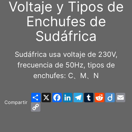
Voltaje y Tipos de
Enchufes de
Sudáfrica
Sudáfrica usa voltaje de 230V,
frecuencia de 50Hz, tipos de
enchufes: C、M、N
Share
X
Facebook
LinkedIn
Telegram
Tumblr
Reddit
Diigo
Em
Compartir
Copy
Link