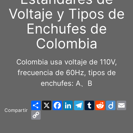
Voltaje y Tipos de
Enchufes de
Colombia
Colombia usa voltaje de 110V,
frecuencia de 60Hz, tipos de
enchufes: A、B
Share
X
Facebook
LinkedIn
Telegram
Tumblr
Reddit
Diigo
Em
Compartir
Copy
Link