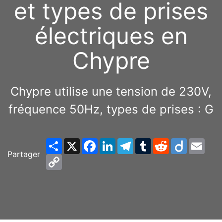
et types de prises
électriques en
Chypre
Chypre utilise une tension de 230V,
fréquence 50Hz, types de prises : G
Share
X
Facebook
LinkedIn
Telegram
Tumblr
Reddit
Diigo
Emai
Partager
Copy
Link