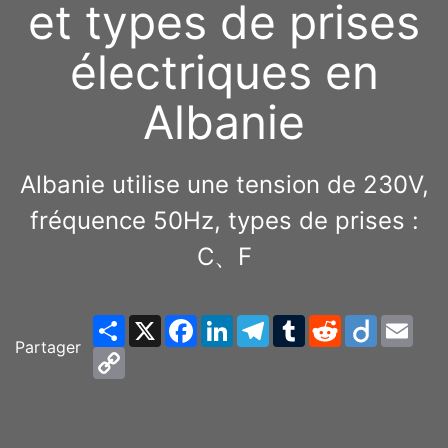
et types de prises
électriques en
Albanie
Albanie utilise une tension de 230V,
fréquence 50Hz, types de prises :
C、F
Share
X
Facebook
LinkedIn
Telegram
Tumblr
Reddit
Diigo
Emai
Partager
Copy
Link