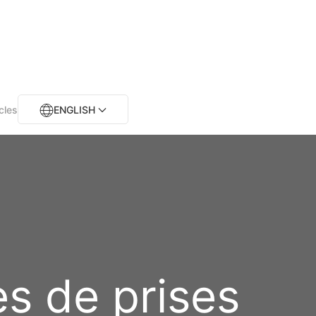
cles
ENGLISH
s de prises