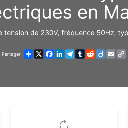
ectriques en Ma
ne tension de 230V, fréquence 50Hz, typ
Share
X
Facebook
LinkedIn
Telegram
Tumblr
Reddit
Diigo
Email
Partager
L