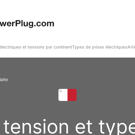
 électriques et tensions par continent
Types de prises électriques
Arti
alte
tension et type