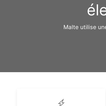
él
Malte utilise u