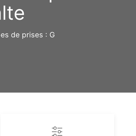
lte
es de prises : G
Copy
ink