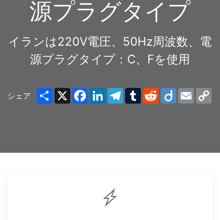
源プラグタイプ
イランは220V電圧、50Hz周波数、電
源プラグタイプ：C、Fを使用
Share
X
Facebook
LinkedIn
Telegram
Tumblr
Reddit
Diigo
Email
C
シェア
Li