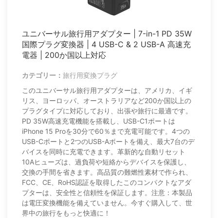
ユニバーサル旅行用アダプター | 7-in-1 PD 35W
国際プラグ変換器 | 4 USB-C & 2 USB-A 高速充
電器 | 200か国以上対応
カテゴリー：
旅行用変換プラグ
このユニバーサル旅行用アダプターは、アメリカ、イギ
リス、ヨーロッパ、オーストラリアなど200か国以上の
プラグタイプに対応しており、出張や旅行に最適です。
PD 35W高速充電機能を搭載し、USB-C1ポートは
iPhone 15 Proを30分で60％まで充電可能です。4つの
USB-Cポートと2つのUSB-Aポートを備え、最大7台のデ
バイスを同時に充電できます。革新的な自動リセット
10Aヒューズは、過負荷や短絡からデバイスを保護し、
交換の手間を省きます。高品質の難燃性素材で作られ、
FCC、CE、RoHS認証を取得したこのコンパクトなアダ
プターは、安全性と信頼性を保証します。注意：本製品
は電圧変換機能を備えていません。今すぐ購入して、世
界中の旅行をもっと快適に！