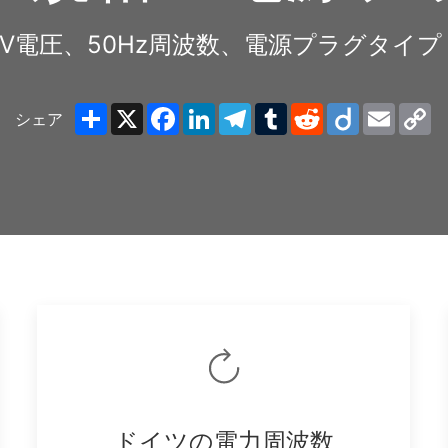
0V電圧、50Hz周波数、電源プラグタイプ
Share
X
Facebook
LinkedIn
Telegram
Tumblr
Reddit
Diigo
Email
C
シェア
Li
ドイツの電力周波数