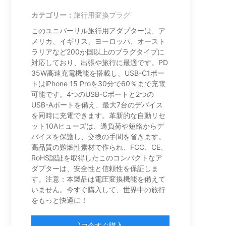
カテゴリー：
旅行用変換プラグ
このユニバーサル旅行用アダプターは、ア
メリカ、イギリス、ヨーロッパ、オースト
ラリアなど200か国以上のプラグタイプに
対応しており、出張や旅行に最適です。PD
35W高速充電機能を搭載し、USB-C1ポー
トはiPhone 15 Proを30分で60％まで充電
可能です。4つのUSB-Cポートと2つの
USB-Aポートを備え、最大7台のデバイス
を同時に充電できます。革新的な自動リセ
ット10Aヒューズは、過負荷や短絡からデ
バイスを保護し、交換の手間を省きます。
高品質の難燃性素材で作られ、FCC、CE、
RoHS認証を取得したこのコンパクトなア
ダプターは、安全性と信頼性を保証しま
す。注意：本製品は電圧変換機能を備えて
いません。今すぐ購入して、世界中の旅行
をもっと快適に！
今すぐ購入