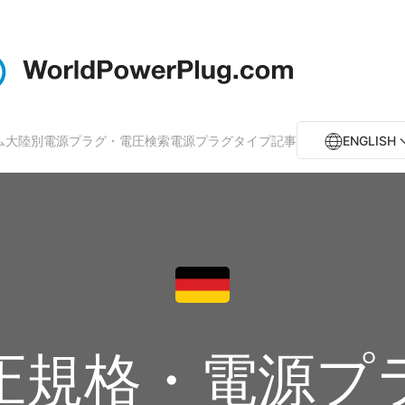
ム
大陸別電源プラグ・電圧検索
電源プラグタイプ
記事
ENGLISH
圧規格・電源プ