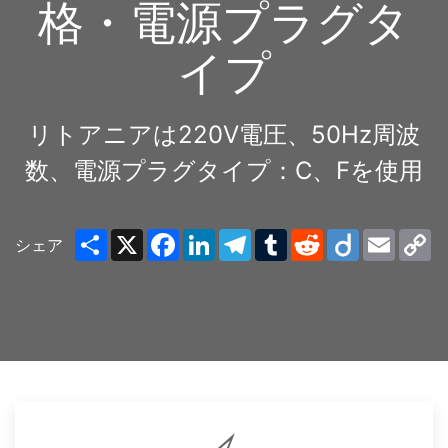
格・電源プラグタ
イプ
リトアニアは220V電圧、50Hz周波
数、電源プラグタイプ：C、Fを使用
Share
X
Facebook
LinkedIn
Telegram
Tumblr
Reddit
Diigo
Email
C
シェア
Li