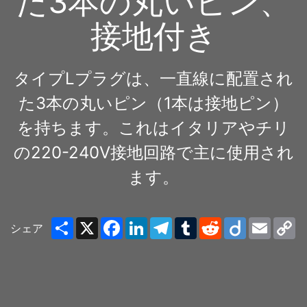
た3本の丸いピン、
接地付き
タイプLプラグは、一直線に配置され
た3本の丸いピン（1本は接地ピン）
を持ちます。これはイタリアやチリ
の220-240V接地回路で主に使用され
ます。
Share
X
Facebook
LinkedIn
Telegram
Tumblr
Reddit
Diigo
Email
C
シェア
Li