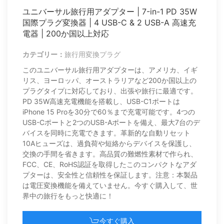
ユニバーサル旅行用アダプター | 7-in-1 PD 35W
国際プラグ変換器 | 4 USB-C & 2 USB-A 高速充
電器 | 200か国以上対応
カテゴリー：
旅行用変換プラグ
このユニバーサル旅行用アダプターは、アメリカ、イギ
リス、ヨーロッパ、オーストラリアなど200か国以上の
プラグタイプに対応しており、出張や旅行に最適です。
PD 35W高速充電機能を搭載し、USB-C1ポートは
iPhone 15 Proを30分で60％まで充電可能です。4つの
USB-Cポートと2つのUSB-Aポートを備え、最大7台のデ
バイスを同時に充電できます。革新的な自動リセット
10Aヒューズは、過負荷や短絡からデバイスを保護し、
交換の手間を省きます。高品質の難燃性素材で作られ、
FCC、CE、RoHS認証を取得したこのコンパクトなアダ
プターは、安全性と信頼性を保証します。注意：本製品
は電圧変換機能を備えていません。今すぐ購入して、世
界中の旅行をもっと快適に！
今すぐ購入