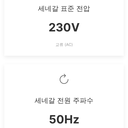
세네갈 표준 전압
230V
교류 (AC)
세네갈 전원 주파수
50Hz