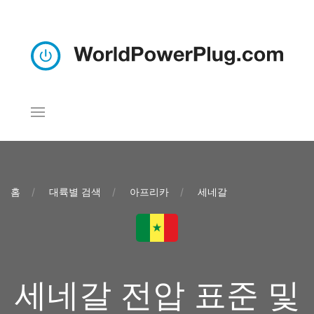
홈
대륙별 검색
아프리카
세네갈
세네갈 전압 표준 및