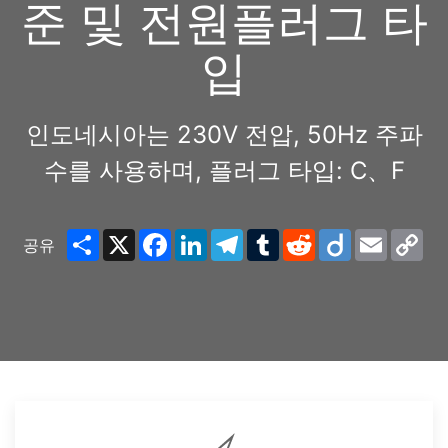
준 및 전원플러그 타
입
인도네시아는 230V 전압, 50Hz 주파
수를 사용하며, 플러그 타입: C、F
Share
X
Facebook
LinkedIn
Telegram
Tumblr
Reddit
Diigo
Email
Co
공유
Lin