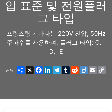
압 표준 및 전원플러
그 타입
프랑스령 기아나는 220V 전압, 50Hz
주파수를 사용하며, 플러그 타입: C、
D、E
Share
X
Facebook
LinkedIn
Telegram
Tumblr
Reddit
Diigo
Email
Co
공유
Lin