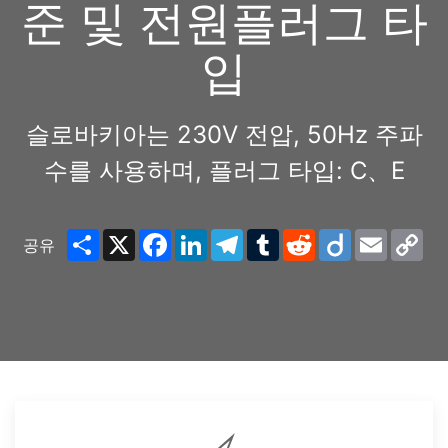
준 및 전원플러그 타
입
슬로바키아는 230V 전압, 50Hz 주파
수를 사용하며, 플러그 타입: C、E
Share
X
Facebook
LinkedIn
Telegram
Tumblr
Reddit
Diigo
Email
Co
공유
Lin