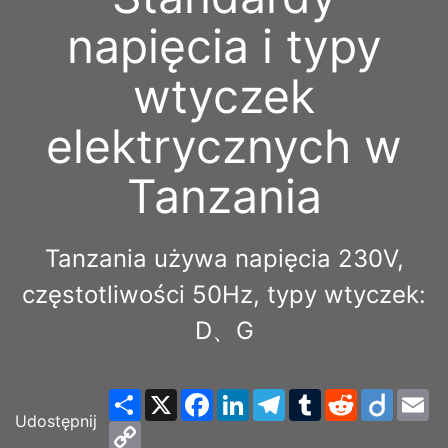
napięcia i typy
wtyczek
elektrycznych w
Tanzania
Tanzania używa napięcia 230V,
częstotliwości 50Hz, typy wtyczek:
D、G
Share
X
Facebook
LinkedIn
Telegram
Tumblr
Reddit
Diigo
Em
Udostępnij
Copy
Link