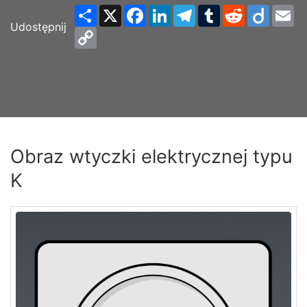
Share
X
Facebook
LinkedIn
Telegram
Tumblr
Reddit
Diigo
Em
Udostępnij
Copy
Link
Obraz wtyczki elektrycznej typu
K