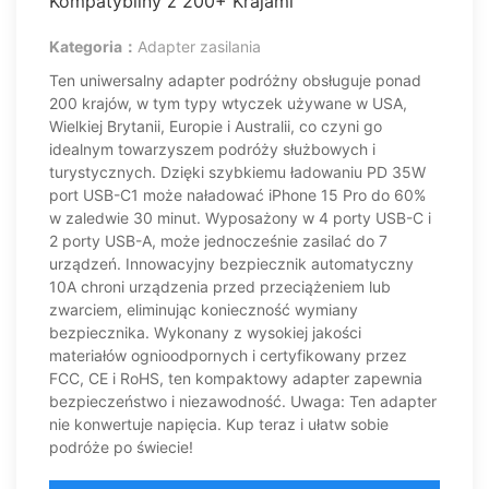
Kompatybilny z 200+ Krajami
Kategoria：
Adapter zasilania
Ten uniwersalny adapter podróżny obsługuje ponad
200 krajów, w tym typy wtyczek używane w USA,
Wielkiej Brytanii, Europie i Australii, co czyni go
idealnym towarzyszem podróży służbowych i
turystycznych. Dzięki szybkiemu ładowaniu PD 35W
port USB-C1 może naładować iPhone 15 Pro do 60%
w zaledwie 30 minut. Wyposażony w 4 porty USB-C i
2 porty USB-A, może jednocześnie zasilać do 7
urządzeń. Innowacyjny bezpiecznik automatyczny
10A chroni urządzenia przed przeciążeniem lub
zwarciem, eliminując konieczność wymiany
bezpiecznika. Wykonany z wysokiej jakości
materiałów ognioodpornych i certyfikowany przez
FCC, CE i RoHS, ten kompaktowy adapter zapewnia
bezpieczeństwo i niezawodność. Uwaga: Ten adapter
nie konwertuje napięcia. Kup teraz i ułatw sobie
podróże po świecie!