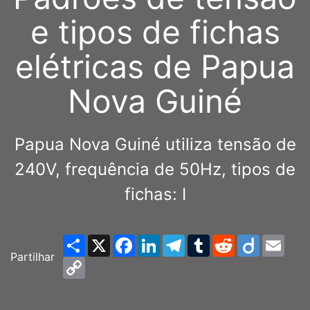
e tipos de fichas
elétricas de Papua
Nova Guiné
Papua Nova Guiné utiliza tensão de
240V, frequência de 50Hz, tipos de
fichas: I
Share
X
Facebook
LinkedIn
Telegram
Tumblr
Reddit
Diigo
Emai
Partilhar
Copy
Link