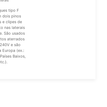
aterais
gues tipo F
 dois pinos
 e clipes de
o nas laterais
e. São usados
itos aterrados
240V e são
 Europa (ex.:
Países Baixos,
tc.).