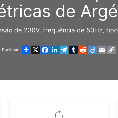
étricas de Argé
tensão de 230V, frequência de 50Hz, tip
Share
X
Facebook
LinkedIn
Telegram
Tumblr
Reddit
Diigo
Email
Partilhar
L