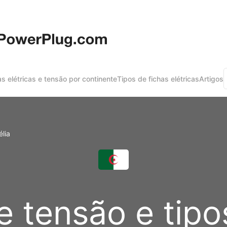
s elétricas e tensão por continente
Tipos de fichas elétricas
Artigos
élia
 tensão e tipo