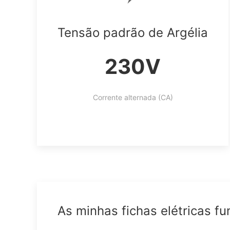
Tensão padrão de Argélia
230V
Corrente alternada (CA)
As minhas fichas elétricas f