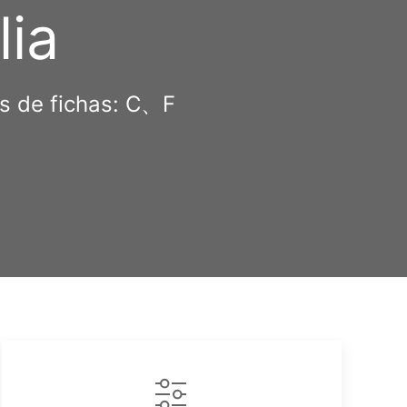
lia
os de fichas: C、F
Copy
ink