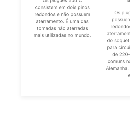
Os plugues tipo C
l
consistem em dois pinos
Os plu
redondos e não possuem
possuem
aterramento. É uma das
redondos
tomadas não aterradas
aterrament
mais utilizadas no mundo.
do soquet
para circu
de 220-
comuns na
Alemanha, 
e