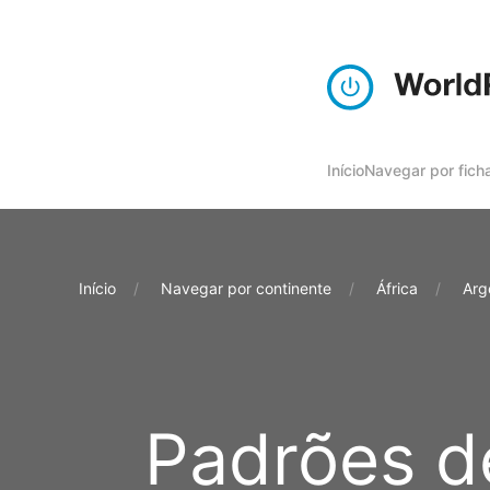
Início
Navegar por ficha
Início
Navegar por continente
África
Arg
Padrões de