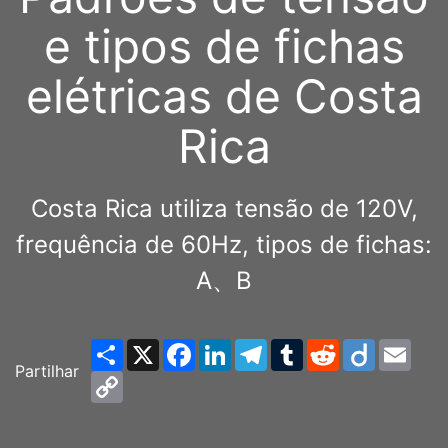
e tipos de fichas
elétricas de Costa
Rica
Costa Rica utiliza tensão de 120V,
frequência de 60Hz, tipos de fichas:
A、B
Share
X
Facebook
LinkedIn
Telegram
Tumblr
Reddit
Diigo
Emai
Partilhar
Copy
Link