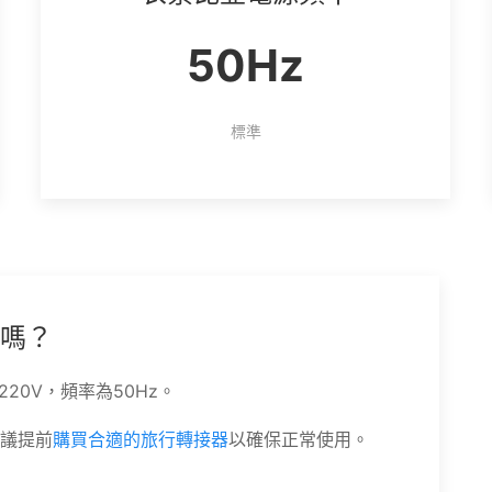
50Hz
標準
嗎？
20V，頻率為50Hz。
議提前
購買合適的旅行轉接器
以確保正常使用。