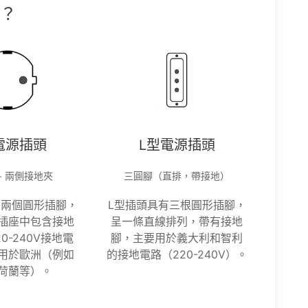
？
電源插頭
L型電源插頭
+ 兩側接地夾
三圓腳（直排，帶接地）
有兩個圓形插腳，
L型插頭具有三根圓形插腳，
插座中包含接地
呈一條直線排列，帶有接地
0-240V接地電
腳，主要用於義大利和智利
用於歐洲（例如
的接地電路（220-240V）。
荷蘭等）。