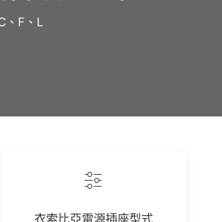
C、F、L
py
k
衣索比亞電源插座型式