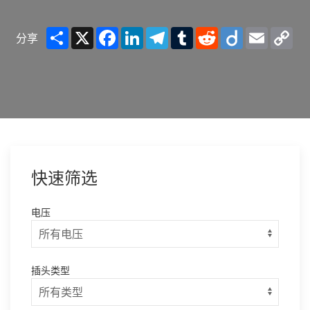
Share
X
Facebook
LinkedIn
Telegram
Tumblr
Reddit
Diigo
Email
Co
分享
Lin
快速筛选
电压
插头类型