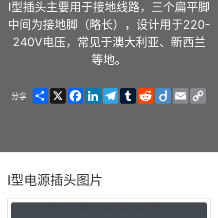
I型插头主要用于接地线路，三个扁平脚
中间为接地脚（略长），设计用于220-
240V电压，常见于澳大利亚、新西兰
等地。
Share
X
Facebook
LinkedIn
Telegram
Tumblr
Reddit
Diigo
Email
Co
分享
Lin
I型电源插头图片