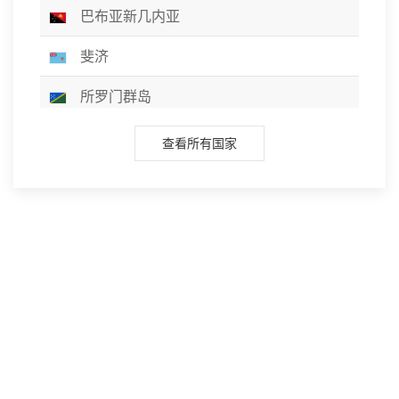
巴布亚新几内亚
斐济
所罗门群岛
瓦努阿图
查看所有国家
萨摩亚
美属萨摩亚
基里巴斯
瑙鲁
图瓦卢
汤加