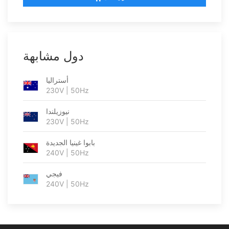
دول مشابهة
أستراليا
230V | 50Hz
نيوزيلندا
230V | 50Hz
بابوا غينيا الجديدة
240V | 50Hz
فيجي
240V | 50Hz