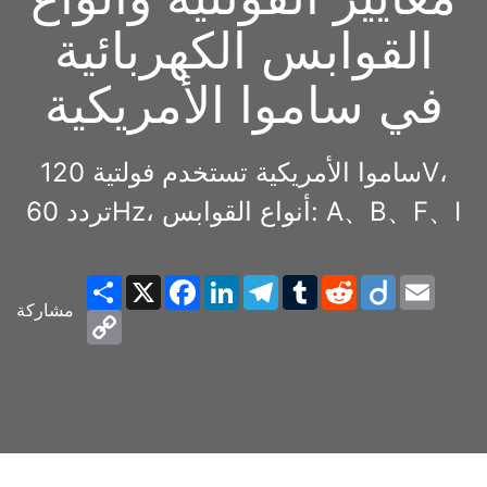
القوابس الكهربائية
في ساموا الأمريكية
ساموا الأمريكية تستخدم فولتية 120V،
تردد 60Hz، أنواع القوابس: A、B、F、I
Share
X
Facebook
LinkedIn
Telegram
Tumblr
Reddit
Diigo
Email
مشاركة
Copy
Link