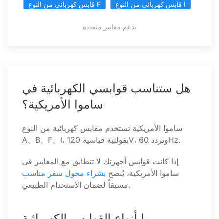
قابس كهربائي من النوع I
قابس كهربائي من النوع F
يدعم معايير متعددة
هل ستناسب قوابسي الكهربائية في
ساموا الأمريكية؟
ساموا الأمريكية تستخدم مقابس كهربائية من النوع
A、B、F、I، بفولتية قياسية 120V، وتردد 60Hz.
إذا كانت قوابس أجهزتك لا تتطابق مع المعايير في
ساموا الأمريكية، يُنصح
بشراء محول سفر مناسب
مسبقاً لضمان الاستخدام الطبيعي.
ما أنواع القوابس الكهربائية