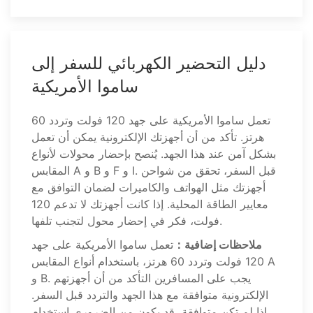
دليل التحضير الكهربائي للسفر إلى
ساموا الأمريكية
تعمل ساموا الأمريكية على جهد 120 فولت وتردد 60
هرتز. تأكد من أن أجهزتك الإلكترونية يمكن أن تعمل
بشكل آمن عند هذا الجهد. يُنصح بإحضار محولات لأنواع
المقابس A و B و F و I. قبل السفر، تحقق من شواحن
أجهزتك مثل الهواتف والكاميرات لضمان التوافق مع
معايير الطاقة المحلية. إذا كانت أجهزتك لا تدعم 120
فولت، فكر في إحضار محول لتجنب تلفها.
ملاحظات إضافية：
تعمل ساموا الأمريكية على جهد
120 فولت وتردد 60 هرتز، باستخدام أنواع المقابس A
و B. يجب على المسافرين التأكد من أن أجهزتهم
الإلكترونية متوافقة مع هذا الجهد والتردد قبل السفر.
إذا لم تكن متوافقة، قد يكون من الضروري استخدام