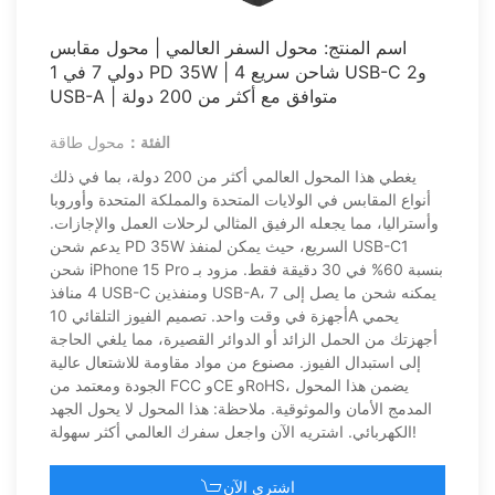
اسم المنتج: محول السفر العالمي | محول مقابس
دولي 7 في 1 PD 35W | شاحن سريع 4 USB-C و2
USB-A | متوافق مع أكثر من 200 دولة
الفئة：
محول طاقة
يغطي هذا المحول العالمي أكثر من 200 دولة، بما في ذلك
أنواع المقابس في الولايات المتحدة والمملكة المتحدة وأوروبا
وأستراليا، مما يجعله الرفيق المثالي لرحلات العمل والإجازات.
يدعم شحن PD 35W السريع، حيث يمكن لمنفذ USB-C1
شحن iPhone 15 Pro بنسبة 60% في 30 دقيقة فقط. مزود بـ
4 منافذ USB-C ومنفذين USB-A، يمكنه شحن ما يصل إلى 7
أجهزة في وقت واحد. تصميم الفيوز التلقائي 10A يحمي
أجهزتك من الحمل الزائد أو الدوائر القصيرة، مما يلغي الحاجة
إلى استبدال الفيوز. مصنوع من مواد مقاومة للاشتعال عالية
الجودة ومعتمد من FCC وCE وRoHS، يضمن هذا المحول
المدمج الأمان والموثوقية. ملاحظة: هذا المحول لا يحول الجهد
الكهربائي. اشتريه الآن واجعل سفرك العالمي أكثر سهولة!
اشتري الآن