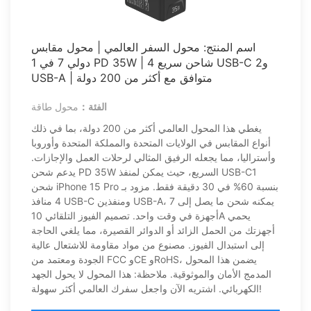
اسم المنتج: محول السفر العالمي | محول مقابس
دولي 7 في 1 PD 35W | شاحن سريع 4 USB-C و2
USB-A | متوافق مع أكثر من 200 دولة
الفئة：
محول طاقة
يغطي هذا المحول العالمي أكثر من 200 دولة، بما في ذلك
أنواع المقابس في الولايات المتحدة والمملكة المتحدة وأوروبا
وأستراليا، مما يجعله الرفيق المثالي لرحلات العمل والإجازات.
يدعم شحن PD 35W السريع، حيث يمكن لمنفذ USB-C1
شحن iPhone 15 Pro بنسبة 60% في 30 دقيقة فقط. مزود بـ
4 منافذ USB-C ومنفذين USB-A، يمكنه شحن ما يصل إلى 7
أجهزة في وقت واحد. تصميم الفيوز التلقائي 10A يحمي
أجهزتك من الحمل الزائد أو الدوائر القصيرة، مما يلغي الحاجة
إلى استبدال الفيوز. مصنوع من مواد مقاومة للاشتعال عالية
الجودة ومعتمد من FCC وCE وRoHS، يضمن هذا المحول
المدمج الأمان والموثوقية. ملاحظة: هذا المحول لا يحول الجهد
الكهربائي. اشتريه الآن واجعل سفرك العالمي أكثر سهولة!