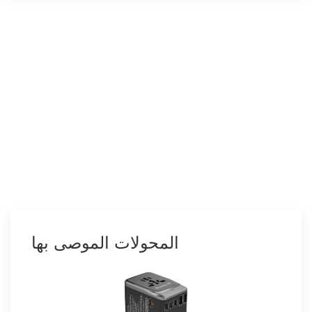
ساموا الأمريكية
كيريباتي
ناورو
توفالو
تونغا
جزر كوك
المحولات الموصى بها