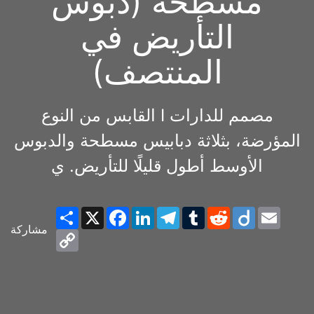
مسطحة (دبوس
التأريض في
المنتصف)
القابس من النوع I مصمم للدارات
المؤرضة، بثلاثة دبابيس مسطحة والدبوس
الأوسط أطول قليلًا للتأريض. ي
Share
X
Facebook
LinkedIn
Telegram
Tumblr
Reddit
Diigo
Email
مشاركة
Copy
Link