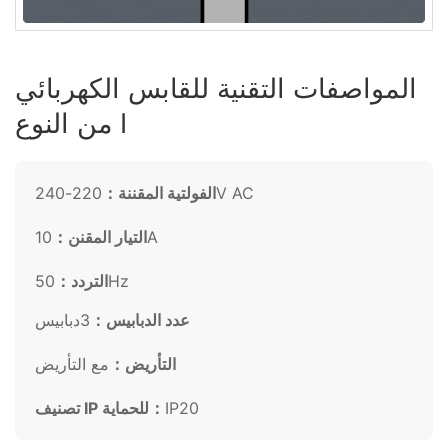
المواصفات التقنية للقابس الكهربائي
من النوع I
220-240V AC
الفولتية المقننة：
10A
التيار المقنن：
50Hz
التردد：
عدد الدبابيس：
3دبابيس
التأريض：
مع التأريض
IP20
تصنيف IP للحماية：