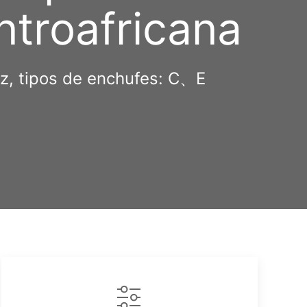
ntroafricana
Hz, tipos de enchufes: C、E
l
Copy
Link