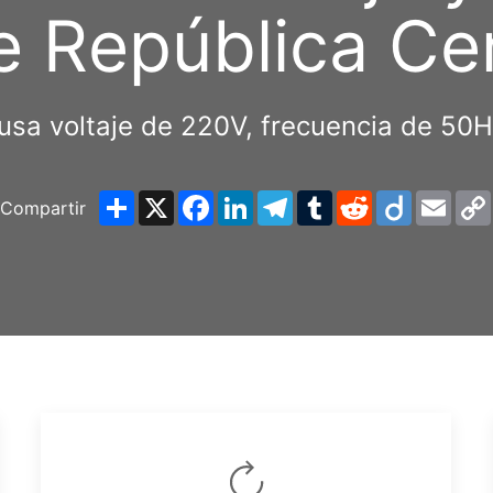
 República Ce
usa voltaje de 220V, frecuencia de 50
Share
X
Facebook
LinkedIn
Telegram
Tumblr
Reddit
Diigo
Emai
Compartir