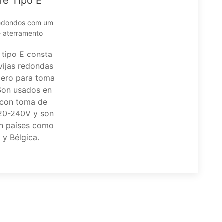
fe Tipo E
redondos com um
de aterramento
 tipo E consta
vijas redondas
jero para toma
 Son usados en
s con toma de
220-240V y son
n países como
 y Bélgica.