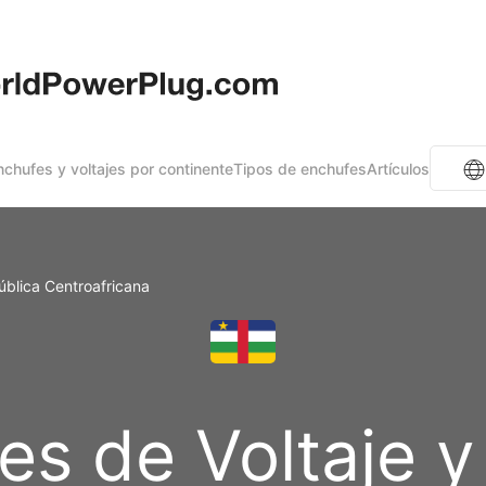
nchufes y voltajes por continente
Tipos de enchufes
Artículos
blica Centroafricana
es de Voltaje y