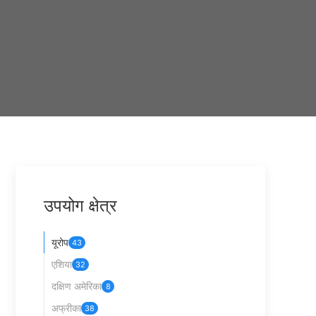
opy
nk
उपयोग क्षेत्र
यूरोप
43
एशिया
32
दक्षिण अमेरिका
8
अफ्रीका
38