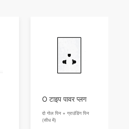
जिब्राल्टर
जर्मनी
फ्रांस
मोनाको
आइल ऑफ मैन
O टाइप पावर प्लग
दो गोल पिन + ग्राउंडिंग पिन
(सीध में)