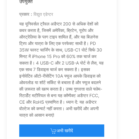
उपयुक्त
यूक्रेन
प्रकार：
विद्युत एडेप्टर
स्लोवाकिया
यह यूनिवर्सल ट्रैवल अडैप्टर 200 से अधिक देशों को
कवर करता है, जिसमें अमेरिका, ब्रिटेन, यूरोप और
बुल्गारिया
ऑस्ट्रेलिया के प्लग टाइप शामिल हैं, और यह बिज़नेस
ट्रिप और यात्रा के लिए एक परफेक्ट साथी है। PD
लक्समबर्ग
35W फास्ट चार्जिंग के साथ, USB-C1 पोर्ट सिर्फ 30
मिनट में iPhone 15 Pro को 60% तक चार्ज कर
क्रोएशिया
सकता है। 4 USB-C और 2 USB-A पोर्ट से लैस, यह
एक साथ 7 डिवाइस चार्ज कर सकता है। इसका
इनोवेटिव ऑटो-रीसेटिंग 10A फ्यूज आपके डिवाइस को
सर्बिया
ओवरलोड या शॉर्ट सर्किट से बचाता है और फ्यूज बदलने
की ज़रूरत को खत्म करता है। उच्च गुणवत्ता वाले फ्लेम-
लिथुआनिया
रिटार्डेंट मटीरियल से बना यह कॉम्पैक्ट अडैप्टर FCC,
CE और RoHS प्रमाणित है। ध्यान दें: यह अडैप्टर
बेलारूस
वोल्टेज को कन्वर्ट नहीं करता। अभी खरीदें और अपनी
यात्रा को आसान बनाएं!
स्लोवेनिया
अभी खरीदें
लातविया