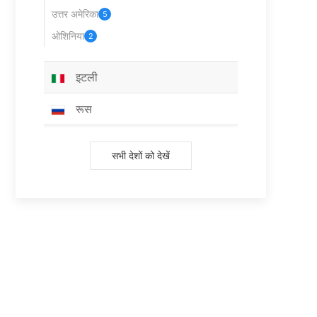
उत्तर अमेरिका
5
ओशिनिया
2
इटली
रूस
स्पेन
सभी देशों को देखें
नीदरलैंड्स
तुर्की
स्विट्जरलैंड
पोलैंड
बेल्जियम