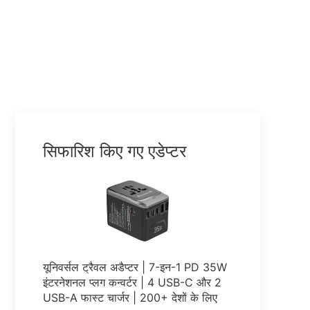
स्वीडन
ऑस्ट्रिया
नॉर्वे
डेनमार्क
रोमानिया
सिफारिश किए गए एडेप्टर
चेक गणराज्य
फिनलैंड
पुर्तगाल
ग्रीस
यूनिवर्सल ट्रैवल अडैप्टर | 7-इन-1 PD 35W
इंटरनेशनल प्लग कन्वर्टर | 4 USB-C और 2
हंगरी
USB-A फास्ट चार्जर | 200+ देशों के लिए