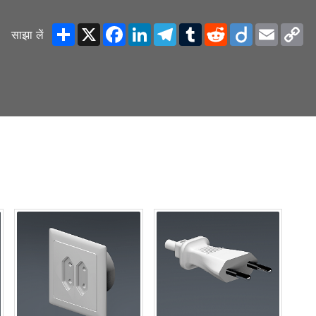
Share
X
Facebook
LinkedIn
Telegram
Tumblr
Reddit
Diigo
Email
C
साझा लें
Li