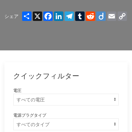
Share
X
Facebook
LinkedIn
Telegram
Tumblr
Reddit
Diigo
Email
C
シェア
Li
クイックフィルター
電圧
電源プラグタイプ