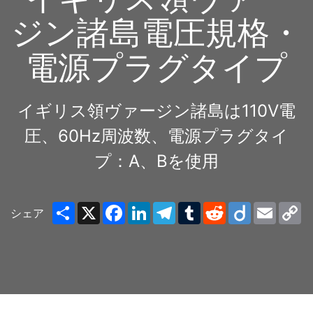
ジン諸島電圧規格・
電源プラグタイプ
イギリス領ヴァージン諸島は110V電
圧、60Hz周波数、電源プラグタイ
プ：A、Bを使用
Share
X
Facebook
LinkedIn
Telegram
Tumblr
Reddit
Diigo
Email
C
シェア
Li