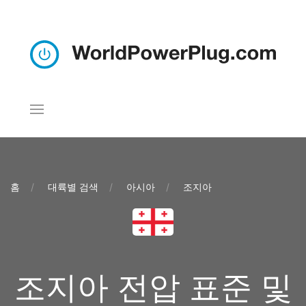
홈
대륙별 검색
아시아
조지아
조지아 전압 표준 및