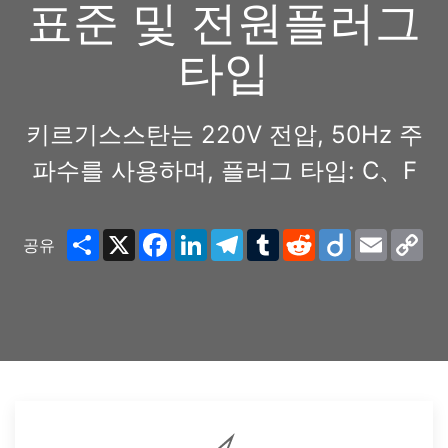
표준 및 전원플러그
타입
키르기스스탄는 220V 전압, 50Hz 주
파수를 사용하며, 플러그 타입: C、F
Share
X
Facebook
LinkedIn
Telegram
Tumblr
Reddit
Diigo
Email
Co
공유
Lin