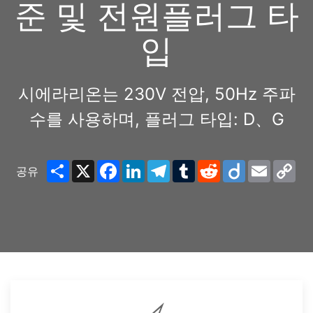
준 및 전원플러그 타
입
시에라리온는 230V 전압, 50Hz 주파
수를 사용하며, 플러그 타입: D、G
Share
X
Facebook
LinkedIn
Telegram
Tumblr
Reddit
Diigo
Email
Co
공유
Lin