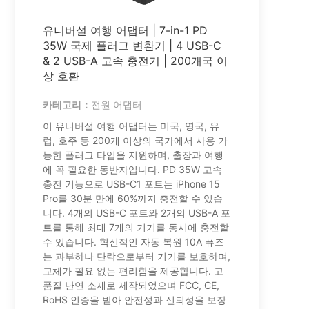
브루나이
유니버설 여행 어댑터 | 7-in-1 PD
35W 국제 플러그 변환기 | 4 USB-C
몰디브
& 2 USB-A 고속 충전기 | 200개국 이
상 호환
부탄
카테고리：
전원 어댑터
싱가포르
이 유니버설 여행 어댑터는 미국, 영국, 유
럽, 호주 등 200개 이상의 국가에서 사용 가
말레이시아
능한 플러그 타입을 지원하며, 출장과 여행
에 꼭 필요한 동반자입니다. PD 35W 고속
충전 기능으로 USB-C1 포트는 iPhone 15
Pro를 30분 만에 60%까지 충전할 수 있습
니다. 4개의 USB-C 포트와 2개의 USB-A 포
트를 통해 최대 7개의 기기를 동시에 충전할
수 있습니다. 혁신적인 자동 복원 10A 퓨즈
는 과부하나 단락으로부터 기기를 보호하며,
교체가 필요 없는 편리함을 제공합니다. 고
품질 난연 소재로 제작되었으며 FCC, CE,
RoHS 인증을 받아 안전성과 신뢰성을 보장