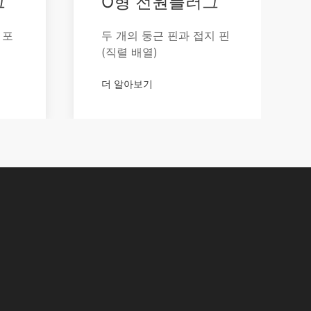
그
O형 전원플러그
 포
두 개의 둥근 핀과 접지 핀
(직렬 배열)
더 알아보기