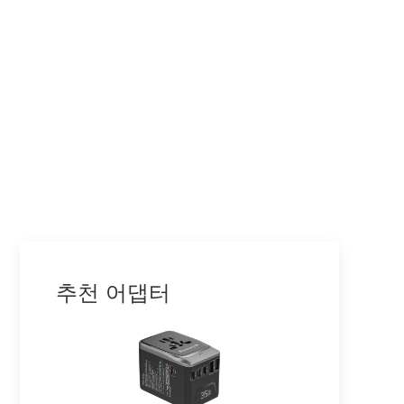
카타르
쿠웨이트
오만
스리랑카
미얀마
요르단
바레인
추천 어댑터
마카오
캄보디아
레바논