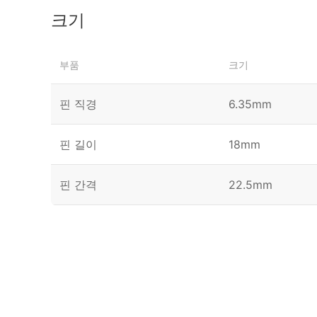
크기
부품
크기
핀 직경
6.35mm
핀 길이
18mm
핀 간격
22.5mm