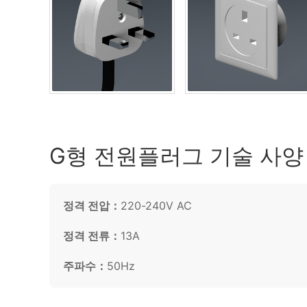
G형 전원플러그 기술 사양
정격 전압：
220-240V AC
정격 전류：
13A
주파수：
50Hz