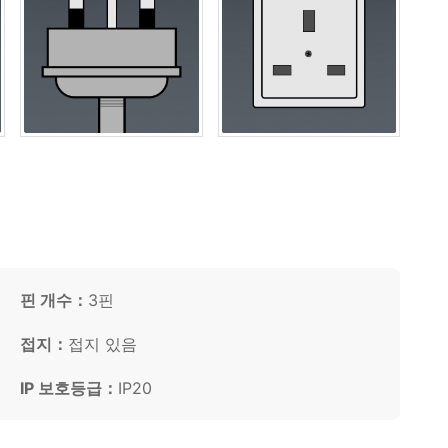
핀 개수：
3핀
접지：
접지 있음
IP 보호등급：
IP20