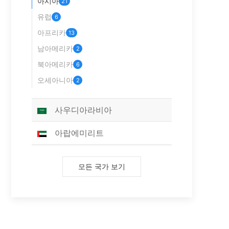
아시아
21
유럽
6
아프리카
13
남아메리카
2
북아메리카
6
오세아니아
2
사우디아라비아
아랍에미리트
방글라데시
모든 국가 보기
중국 홍콩
파키스탄
이라크