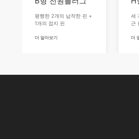
B형 전원플러그
H
평행한 2개의 납작한 핀 +
세 
1개의 접지 핀
근 
더 알아보기
더 