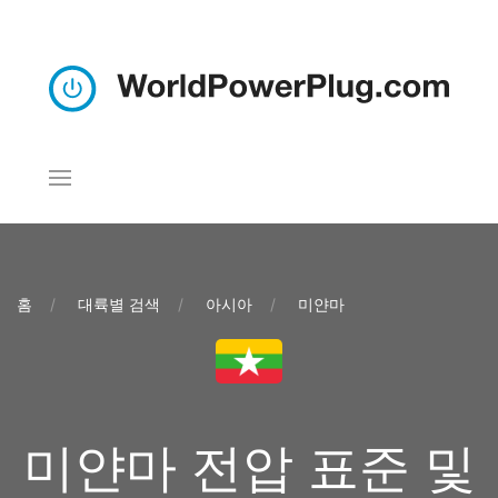
홈
대륙별 검색
아시아
미얀마
미얀마 전압 표준 및