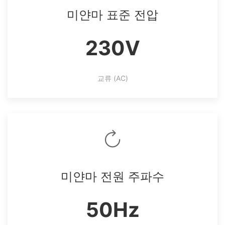
미얀마 표준 전압
230V
교류 (AC)
미얀마 전원 주파수
50Hz