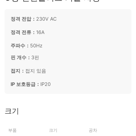
정격 전압：
230V AC
정격 전류：
16A
주파수：
50Hz
핀 개수：
3핀
접지：
접지 있음
IP 보호등급：
IP20
크기
부품
크기
공차