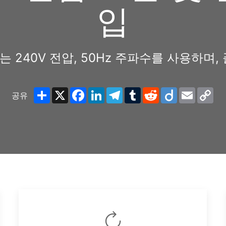
입
 240V 전압, 50Hz 주파수를 사용하며, 
Share
X
Facebook
LinkedIn
Telegram
Tumblr
Reddit
Diigo
Email
Co
공유
Lin