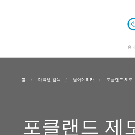
홈
홈
대륙별 검색
남아메리카
포클랜드 제도
포클랜드 제도