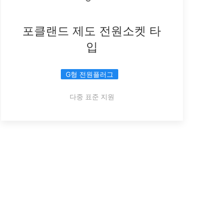
포클랜드 제도 전원소켓 타
입
G형 전원플러그
다중 표준 지원