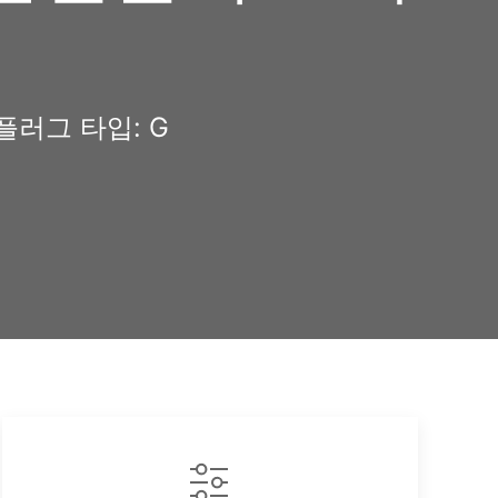
플러그 타입: G
py
k