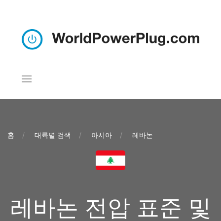
홈
대륙별 검색
아시아
레바논
레바논 전압 표준 및