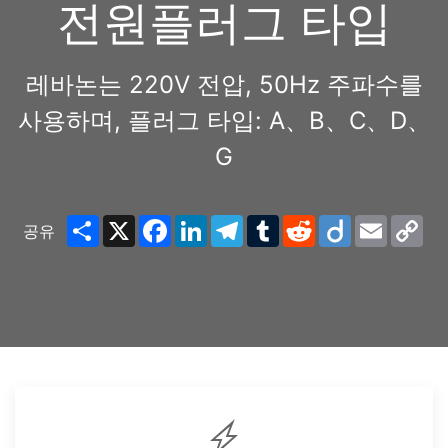
전원플러그 타입
레바논는 220V 전압, 50Hz 주파수를
사용하며, 플러그 타입: A、B、C、D、
G
Share
X
Facebook
LinkedIn
Telegram
Tumblr
Reddit
Diigo
Email
Co
공유
Lin