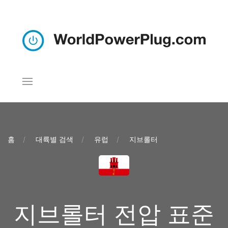
홈
대륙별 검색
유럽
지브롤터
지브롤터 전압 표준