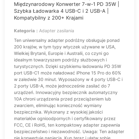
Międzynarodowy Konwerter 7-w-1 PD 35W |
Szybka Ładowarka 4 USB-C i 2 USB-A |
Kompatybilny z 200+ Krajami
Kategoria：
Adapter zasilania
Ten uniwersalny adapter podróżny obsługuje ponad
200 krajów, w tym typy wtyczek używane w USA,
Wielkiej Brytanii, Europie i Australii, co czyni go
idealnym towarzyszem podróży służbowych i
turystycznych. Dzięki szybkiemu ładowaniu PD 35W
port USB-C1 może naładować iPhone 15 Pro do 60%
w zaledwie 30 minut. Wyposażony w 4 porty USB-C i
2 porty USB-A, może jednocześnie zasilać do 7
urządzeń. Innowacyjny bezpiecznik automatyczny
10A chroni urządzenia przed przeciążeniem lub
zwarciem, eliminując konieczność wymiany
bezpiecznika. Wykonany z wysokiej jakości
materiałów ognioodpornych i certyfikowany przez
FCC, CE i RoHS, ten kompaktowy adapter zapewnia
bezpieczeństwo i niezawodność. Uwaga: Ten adapter
nie konwertuje napięcia. Kup teraz i ułatw sobie