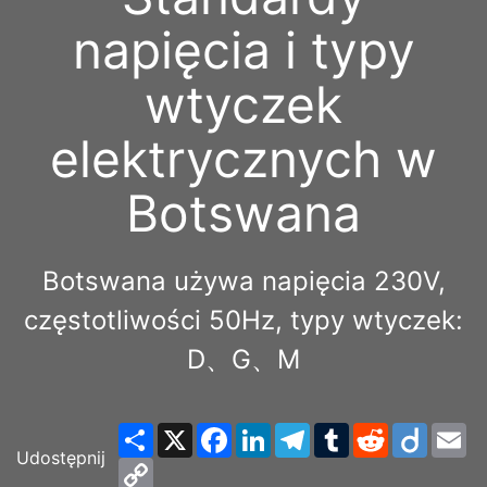
napięcia i typy
wtyczek
elektrycznych w
Botswana
Botswana używa napięcia 230V,
częstotliwości 50Hz, typy wtyczek:
D、G、M
Share
X
Facebook
LinkedIn
Telegram
Tumblr
Reddit
Diigo
Em
Udostępnij
Copy
Link